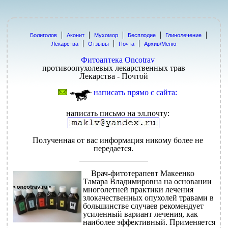
|
|
|
|
|
Болиголов
Аконит
Мухомор
Бесплодие
Глинолечение
|
|
|
Лекарства
Отзывы
Почта
Архив/Меню
Фитоаптека Oncotrav
противоопухолевых лекарственных трав
Лекарства - Почтой
написать прямо с сайта:
написать письмо на эл.почту:
Полученная от вас информация никому более не
передается.
Врач-фитотерапевт Макеенко
Тамара Владимировна на основании
многолетней практики лечения
злокачественных опухолей травами в
большинстве случаев рекомендует
усиленный вариант лечения, как
наиболее эффективный. Применяется