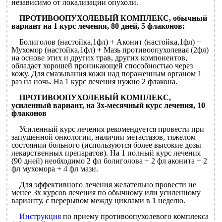
независимо от локализации опухоли.
ПРОТИВООПУХОЛЕВЫЙ КОМПЛЕКС, обычный
вариант на 1 курс лечения, 80 дней, 5 флаконов:
Болиголов (настойка,1фл) + Аконит (настойка,1фл) +
Мухомор (настойка,1фл) + Мазь противоопухолевая (2фл)
на основе этих и других трав, других компонентов,
обладает хорошей проникающей способностью через
кожу. Для смазывания кожи над пораженным органом 1
раз на ночь. На 1 курс лечения нужно 2 флакона.
ПРОТИВООПУХОЛЕВЫЙ КОМПЛЕКС,
усиленный вариант, на 3х-месячный курс лечения, 10
флаконов
Усиленный курс лечения рекомендуется провести при
запущенной онкологии, наличии метастазов, тяжелом
состоянии больного (используются более высокие дозы
лекарственных препаратов). На 1 полный курс лечения
(90 дней) необходимо 2 фл болиголова + 2 фл аконита + 2
фл мухомора + 4 фл мази.
Для эффективного лечения желательно провести не
менее 3х курсов лечения по обычному или усиленному
варианту, с перерывом между циклами в 1 неделю.
Инструкция
по приему противоопухолевого комплекса