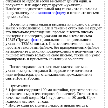
отправки бандероли (если высылает деньги один, а
получатель или адрес будет другой - укажите).
Наиболее предпочтительный вид связи - это письмо на
нашу эл.почту или
заполните форму
и отошлите письмо
прямо c сайта.
После получения оплаты высылается письмо о приеме
заказа к исполнению. Если в течение суток вам не придет
это письмо-подтверждение, просьба выслать письмо
повторно и проверить, указали ли вы в теме письма
12345 (Пример
фото
правильного и неправильного
указания ТЕМЫ письма). Письмо желательно писать
простым текстовым файлом, без прикрепленных файлов,
не включайте функцию подтверждения о получении - это
лишнее: отвечаю только на само письмо, также не нужно
сканировать и присылать квитанции об оплате.
После отправления заказа высылается письмо с
указанием даты отправки бандероли и ее почтового
идентификатора, для отслеживания прохождение на
сайте Почты России.
Примечания.
* 1 флакон содержит 100 мл настойки, приготовленной
из свежего сырья (ежегодное обновление). Готовится на
качественной водке. На 1 курс лечения, 80 дней. Срок
годности настоек - 2 года.
* Инструкции по приему лекарств прилагаются к